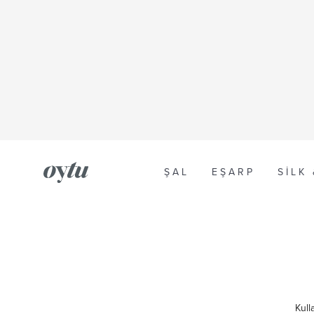
ŞAL
EŞARP
SILK
Kull