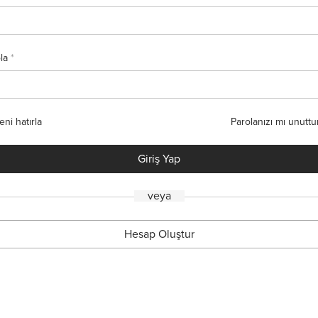
sta adresi
*
ola
*
sel verileriniz bu web sitesindeki deneyiminizi desteklemek, hesabınıza
imi yönetmek ve
gizlilik ilkesi
sayfamızda açıklanan diğer amaçlar için
nılacaktır.
eni hatırla
Parolanızı mı unutt
Üye Ol
Giriş Yap
veya
veya
Hesap Oluştur