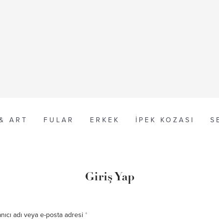
 & ART
FULAR
ERKEK
İPEK KOZASI
S
Giriş Yap
anıcı adı veya e-posta adresi
*