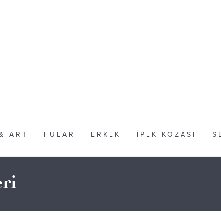
 & ART
FULAR
ERKEK
İPEK KOZASI
S
ri