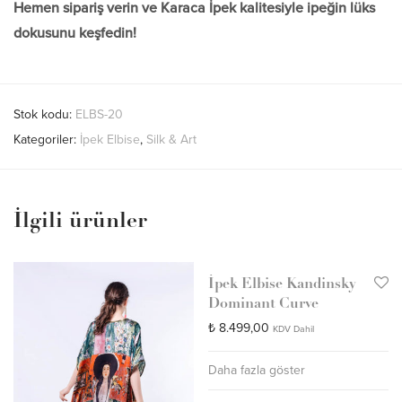
Hemen sipariş verin ve Karaca İpek kalitesiyle ipeğin lüks
dokusunu keşfedin!
Stok kodu:
ELBS-20
Kategoriler:
İpek Elbise
,
Silk & Art
İlgili ürünler
İpek Elbise Kandinsky
Dominant Curve
₺
8.499,00
KDV Dahil
Daha fazla göster