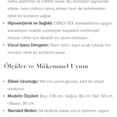
nefes alabilirlik ve hafiflik sunar. Bu özellikler sayesinde
elbise, hem cildinizi tahriş etmez hem de terletmeden
rahat bir kullanım sağlar.
Hipoalerjenik ve Sağlıklı:
OEKO-TEX standartlarına uygun,
kansorejen madde içermeyen boyalarla üretilmiştir.
Hassas ciltler için idealdir ve çevre dostudur.
Vücut Isısını Dengeler:
Yazın serin, kışın sıcak tutarak her
mevsim rahat bir kullanım sunar.
Ölçüler ve Mükemmel Uyum
Elbise Uzunluğu:
140 cm uzunluğunda, zarif bir silüet
oluşturur.
Modelin Ölçüleri:
Boy: 1,78 cm | Göğüs: 86 cm | Bel: 60 cm
| Basen: 90 cm.
Standart Beden:
54 bedene kadar vücut tiplerine uygun