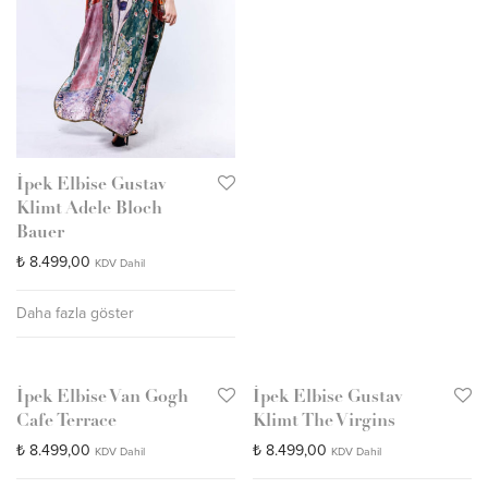
İpek Elbise Gustav
Klimt Adele Bloch
Bauer
₺
8.499,00
KDV Dahil
Daha fazla göster
İpek Elbise Van Gogh
İpek Elbise Gustav
Cafe Terrace
Klimt The Virgins
₺
8.499,00
₺
8.499,00
KDV Dahil
KDV Dahil