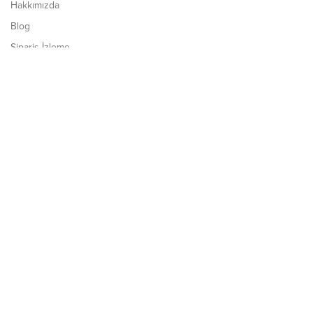
Hakkımızda
Blog
Sipariş İzleme
Müşteri Hizmetleri
İletişim
Ürünler
Şal
Abiye Şal
Desenli Şal
Düz Şal
Anna Serisi Tensel Şal
İpekli Cazz Şal
İpek Şal
Kışlık Şal