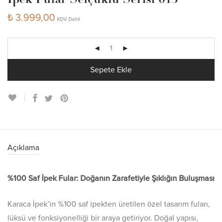
İpek Fular Selçuklu Serisi 013
₺
3.999,00
KDV Dahil
Sepete Ekle
Açıklama
%100 Saf İpek Fular: Doğanın Zarafetiyle Şıklığın Buluşması
Karaca İpek’in %100 saf ipekten üretilen özel tasarım fuları,
lüksü ve fonksiyonelliği bir araya getiriyor. Doğal yapısı,