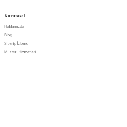
Kurumsal
Hakkımızda
Blog
Sipariş İzleme
Müşteri Hizmetleri
İletişim
Ürünler
Şal
Abiye Şal
Desenli Şal
Düz Şal
Anna Serisi Tensel Şal