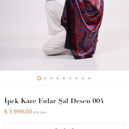
İpek Kare Fular Şal Desen 004
₺
3.999,00
KDV Dahil