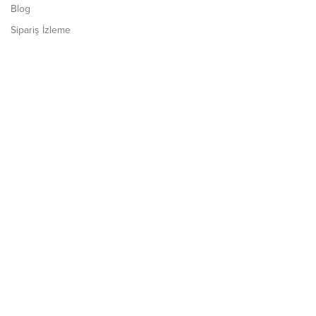
Blog
Sipariş İzleme
Müşteri Hizmetleri
İletişim
Ürünler
Şal
Abiye Şal
Desenli Şal
Düz Şal
Anna Serisi Tensel Şal
İpekli Cazz Şal
İpek Şal
Kışlık Şal
Eşarp