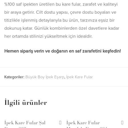
%100 saf ipekten üretilen bu kare fular, zarafet ve kaliteyi
bir araya getirir. Cilt dostu yapısı, çevre dostu boyaları ve
titizlikle işlenmiş detaylarıyla bu ürün, tarzınıza eşsiz bir
dokunuş katar. Günlük kombinlerden özel davetlere kadar
her ortamda stilinizi yükseltmek için idealdir.
Hemen sipariş verin ve doğanın en saf zarafetini keşfedin!
Kategoriler:
Büyük Boy İpek Eşarp
,
İpek Kare Fular
İlgili ürünler
İpek Kare Fular Şal
İpek Kare Fular