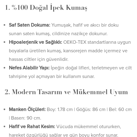
1. %100 Doğal İpek Kumaş
Saf Saten Dokuma:
Yumuşak, hafif ve akıcı bir doku
sunan saten kumaş, cildinize nazikçe dokunur.
Hipoalerjenik ve Sağlıklı:
OEKO-TEX standartlarına uygun
boyalarla üretilen kumaş, kansorejen madde içermez ve
hassas ciltler için güvenlidir.
Nefes Alabilir Yapı:
İpeğin doğal lifleri, terletmeyen ve cilt
tahrişine yol açmayan bir kullanım sunar.
2. Modern Tasarım ve Mükemmel Uyum
Manken Ölçüleri:
Boy: 1.78 cm | Göğüs: 86 cm | Bel: 60 cm
| Basen: 90 cm.
Hafif ve Rahat Kesim:
Vücuda mükemmel otururken,
hareket özgürlüğü sağlar ve gün boyu konfor sunar.