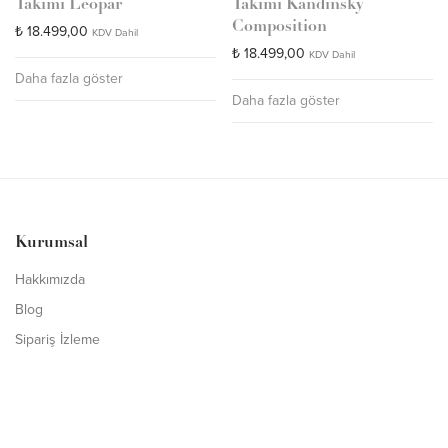
Takımı Leopar
Takımı Kandinsky
Composition
₺
18.499,00
KDV Dahil
₺
18.499,00
KDV Dahil
Daha fazla göster
Daha fazla göster
Kurumsal
Hakkımızda
Blog
Sipariş İzleme
Müşteri Hizmetleri
İletişim