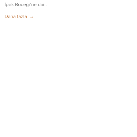
İpek Böceği’ne dair.
Daha fazla →
Kurumsal
Hakkımızda
Blog
Sipariş İzleme
Müşteri Hizmetleri
İletişim