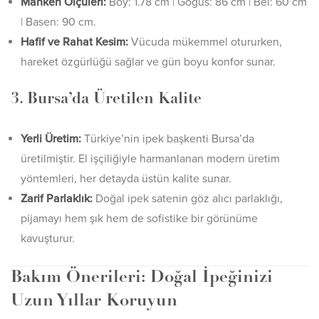
Manken Ölçüleri:
Boy: 1.78 cm | Göğüs: 86 cm | Bel: 60 cm
| Basen: 90 cm.
Hafif ve Rahat Kesim:
Vücuda mükemmel otururken,
hareket özgürlüğü sağlar ve gün boyu konfor sunar.
3. Bursa’da Üretilen Kalite
Yerli Üretim:
Türkiye’nin ipek başkenti Bursa’da
üretilmiştir. El işçiliğiyle harmanlanan modern üretim
yöntemleri, her detayda üstün kalite sunar.
Zarif Parlaklık:
Doğal ipek satenin göz alıcı parlaklığı,
pijamayı hem şık hem de sofistike bir görünüme
kavuşturur.
Bakım Önerileri: Doğal İpeğinizi
Uzun Yıllar Koruyun